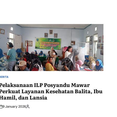
BERITA
POSTED
IN
Pelaksanaan ILP Posyandu Mawar
Perkuat Layanan Kesehatan Balita, Ibu
Hamil, dan Lansia
9 January 2026
Posted
by