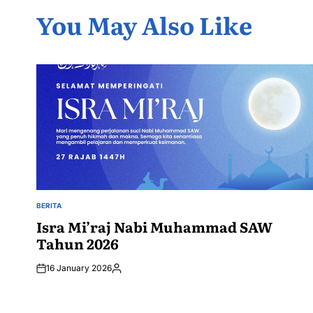
You May Also Like
BERITA
POSTED
IN
Isra Mi’raj Nabi Muhammad SAW
Tahun 2026
16 January 2026
Posted
by