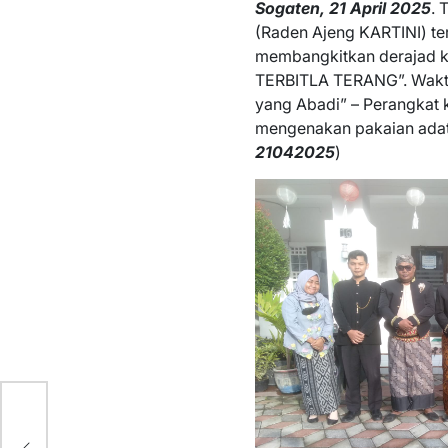
Sogaten, 21 April 202
5
. 
(Raden Ajeng KARTINI) te
membangkitkan derajad 
TERBITLA TERANG”. Waktu 
yang Abadi” – Perangkat 
mengenakan pakaian adat t
21042025
)
OS
BAN