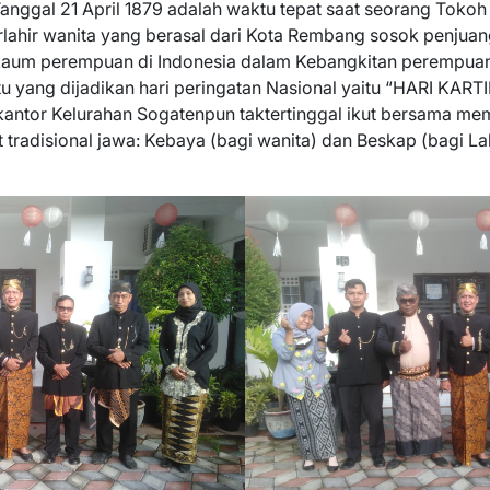
Tanggal 21 April 1879 adalah waktu tepat saat seorang Tok
rlahir wanita yang berasal dari Kota Rembang sosok penjua
kaum perempuan di Indonesia dalam Kebangkitan perempu
yang dijadikan hari peringatan Nasional yaitu “HARI KARTIN
kantor Kelurahan Sogatenpun taktertinggal ikut bersama me
radisional jawa: Kebaya (bagi wanita) dan Beskap (bagi Laki