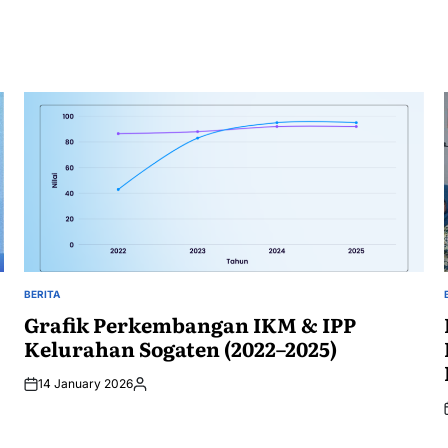
BERITA
POSTED
IN
Grafik Perkembangan IKM & IPP
Kelurahan Sogaten (2022–2025)
14 January 2026
Posted
by