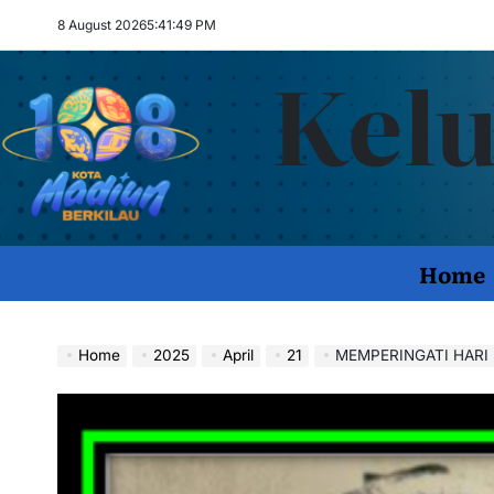
Skip
8 August 2026
5
:
41
:
51
PM
to
Kelu
content
Home
Home
2025
April
21
MEMPERINGATI HARI KARTIN