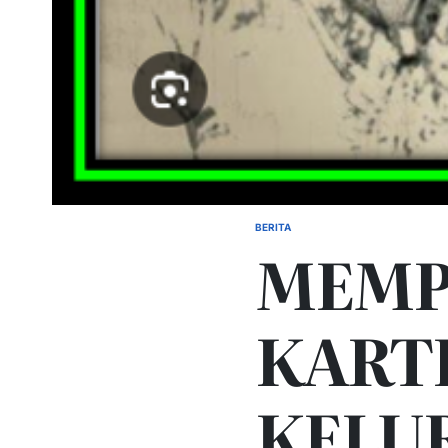
BERITA
POSTED
MEMP
IN
KARTI
KELU