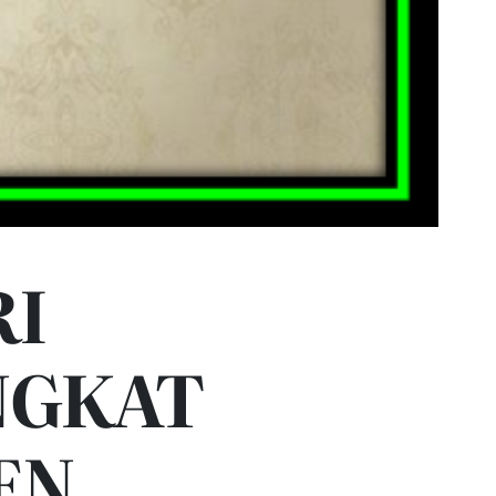
RI
NGKAT
EN