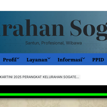
rahan So
Santun, Profesional, Wibawa
Profil
Layanan
Informasi
PPID
I 2025 PERANGKAT KELURAHAN SOGATEN KENAKAN PAKAIAN JAWA