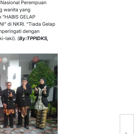
oh Nasional Perempuan
ng wanita yang
an “HABIS GELAP
I” di NKRI. “Tiada Gelap
mperingati dengan
-laki). (
By:TPPIDKS,
PE
KE