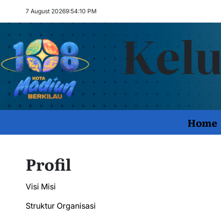
Skip
7 August 2026
9
:
54
:
11
PM
to
Kelu
content
Home
Profil
Visi Misi
Struktur Organisasi