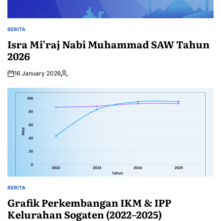
BERITA
POSTED
IN
Isra Mi’raj Nabi Muhammad SAW Tahun
2026
16 January 2026
Posted
by
BERITA
POSTED
IN
Grafik Perkembangan IKM & IPP
Kelurahan Sogaten (2022–2025)