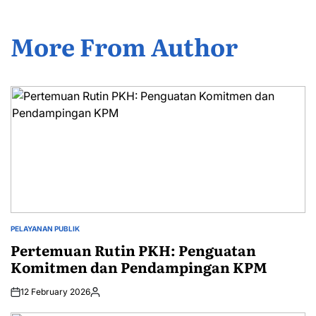
More From Author
PELAYANAN PUBLIK
POSTED
IN
Pertemuan Rutin PKH: Penguatan
Komitmen dan Pendampingan KPM
12 February 2026
Posted
by