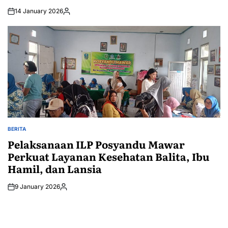
14 January 2026
Posted
by
BERITA
POSTED
IN
Pelaksanaan ILP Posyandu Mawar
Perkuat Layanan Kesehatan Balita, Ibu
Hamil, dan Lansia
9 January 2026
Posted
by