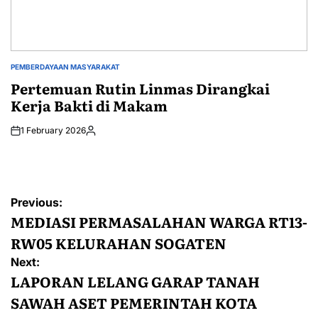
PEMBERDAYAAN MASYARAKAT
POSTED
IN
Pertemuan Rutin Linmas Dirangkai
Kerja Bakti di Makam
1 February 2026
Posted
by
Post
Previous:
navigation
MEDIASI PERMASALAHAN WARGA RT13-
RW05 KELURAHAN SOGATEN
Next:
LAPORAN LELANG GARAP TANAH
SAWAH ASET PEMERINTAH KOTA